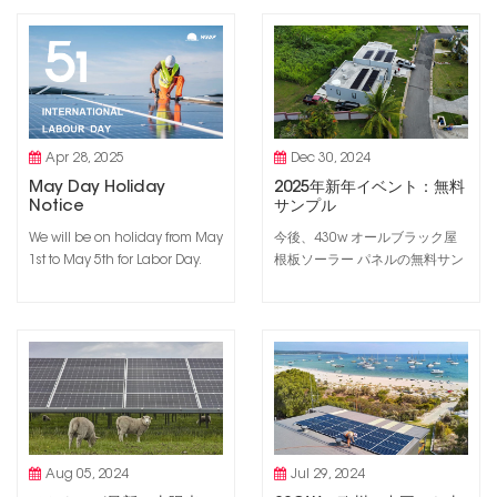
concepts, the construction
integrated photovoltaics
industry is experiencing an
(BIPV). This technology not
unprecedented green
only makes the use of
revolution. With its unique
renewable energy possible,
charm and potential,
but also enhances the
photovoltaic building
aesthetics of modern
integration technology is
architecture. In this detailed
Apr 28, 2025
Dec 30, 2024
rapidly emerging as a ne...
blog,...
May Day Holiday
2025年新年イベント：無料
Notice
サンプル
We will be on holiday from May
今後、430w オールブラック屋
1st to May 5th for Labor Day.
根板ソーラー パネルの無料サン
During the holiday, please
プルを提供します。サンプルは
contact us 24 hours a day at
100個限定です。詳細は以下の
support@weuppower.com.
とおりです。 製品： 430W オー
Wish you a happy holiday.
ルブラック屋根板ソーラーパネ
ル数量: 1個価格：無料送料：目
的地の港まで無料で発送いたし
ます。サンプルはお客様ご自身
で取りに来ていただきます。パ
ッケージ: 木...
Aug 05, 2024
Jul 29, 2024