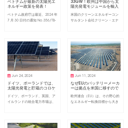
ベトナムが最新の太陽光エ
33GW！欧州は中国から太
ネルギー政策を発表！
陽光発電モジュールを輸入
ベトナム政府庁は最近、2024 年
米国のクリーンエネルギーコン
7 月 30 日付の通知 No. 356/TB-
サルタント会社クリーン・エナ
VPCP を発行しました。これ
ジー・アソシエイツ（CEA）に
は、自家生産および自家生産の
よると、欧州は2024年最初の4
ための奨励メカニズムと政策を
カ月間に中国から約33GWの太
規定する政令の策定と公布に関
陽光発電モジュールを輸入し、
するトラン ホン ハ副首相の結論
中国のモジュール輸出総額の
を要約したものです。自己啓
43％を占めた。 2024年第2四
発。 自家発電の屋上太陽光エ
半期のPV供給、技術および政策
ネルギーを開発し、実現可能性
レポートでは、ヨーロッパと米
を確...
国の供給と政策の市場...
Jun 24, 2024
Jun 11, 2024
ドイツ、ポーランドでは、
なぜEUのバッテリーメーカ
太陽光発電と貯蔵のコロケ
ーは拠点を米国に移すので
ーション プロジェクトが増
しょうか?
ドイツ、ポーランド、英国、ア
欧州連合（EU）は、その野心的
加しています。
イルランドの統合電力市場は、
なエネルギー転換目標から大き
再生可能エネルギーと電力の共
く遅れをとることになるだろ
同設置の主要な市場です。 蓄電
う。 再生可能エネルギーライス
池システム ヨーロッパで。電力
タッド・エナジーの調査と分析
市場分析会社オーロラ・エナジ
によると、クリーンテクノロジ