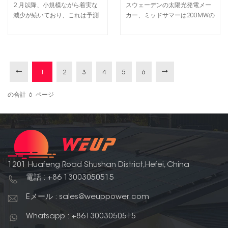
設置率、モジュール価格が
追加
2 月以降、小規模ながら着実な
スウェーデンの太陽光発電メー
低下
減少が続いており、これは予測
カー、ミッドサマーは200MWの
に対する需要の減少を示してい
薄膜の建設を選択 太陽電池の製
ます。 同社が使用しているの
造 スウェーデン中部のフレン市
は、 太陽光発電 300 社以上の太
に工場を設立。 同社は今年9月
陽光発電購入者に基づいて需要
に工場を引き継ぎ、2026年に生
を追跡する購買担当者指数
産を開始し、その後2028年にフ
1
2
3
4
5
6
(PMI)。 50 を超える指数は予想
ル生産能力に拡大する予定であ
される成長を表し、50 に等しい
る。興味深いのは、この新しい
の合計
6
ページ
場合は安定した成長を表し、50
工場がセレン化銅インジウムガ
未満は...
リウム...
1201 Huafeng Road Shushan District,Hefei, China
電話 : +86 13003050515
Eメール : sales@weuppower.com
Whatsapp : +8613003050515