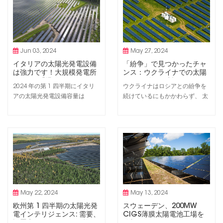
ーによると、ドイツを除くこれ
ー能力と国内サプライチェーン
らの国も最も有利な政策や規制
への投資。 EUのいくつかの電
を設けている。 そのヨーロッ
池製造企業は現在、その関心を
パでは 再生可能エネルギー コロ
米国に移しており、米国のより
ケ...
良い税額控...
Jun 03, 2024
May 27, 2024
イタリアの太陽光発電設備
「紛争」で見つかったチャ
は強力です！大規模発電所
ンス：ウクライナでの太陽
が373%「爆発」
エネルギーの建設
2024 年の第 1 四半期にイタリ
ウクライナはロシアとの紛争を
アの太陽光発電設備容量は
続けているにもかかわらず、 太
1.7GW を超え、2023 年の同時
陽光発電産業 成長し続けていま
期と比べて大幅に増加しまし
す。レナ・ディアス・マルティ
た。 その中でも、大規模な地上
ンスは、戦争の恐怖の中で太陽
設置型発電所の設備容量が最も
光発電開発者が見つけたチャン
大きく増加し、2023 年第 1 四
スについて報告します。 ウクラ
半期と比べて 373% 以上増加し
イナがインストールされました
ました。 地上設置型発電所 今年
再生可能エネルギー 容量が増え
最初の 3 か月の太陽光発電設備
ています。これは、昨年末に
容量は 57...
PV...
May 22, 2024
May 13, 2024
欧州第 1 四半期の太陽光発
スウェーデン、200MW
電インテリジェンス: 需要、
CIGS薄膜太陽電池工場を