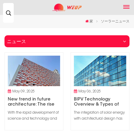
検
索...
家
ソーラーニュース
ニュース
May 09, 2025
May 06, 2025
New trend in future
BIPV Technology
architecture: The rise
Overview & Types of
and development of
BIPV Systems
With the rapid development of
The integration of solar energy
photovoltaic building
science and technology and
with architectural design has
integration
the popularization of
paved the way for innovative
environmental protection
solutions such as building-