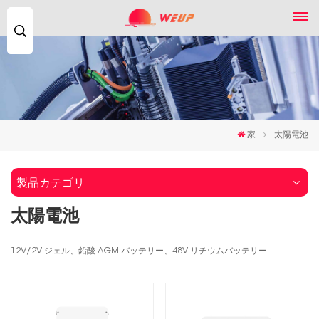
検
索...
家
太陽電池
製品カテゴリ
太陽電池
12V/2V ジェル、鉛酸 AGM バッテリー、48V リチウムバッテリー