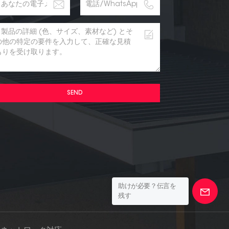
SEND
助けが必要？伝言を
残す