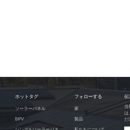
ホットタグ
フォローする
伝
当
ソーラーパネル
家
は
BIPV
製品
だ
シングルソーラーパネ
私たちについて