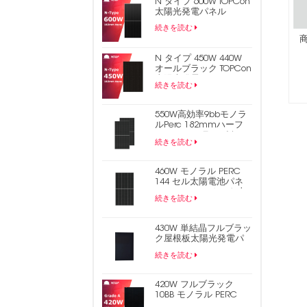
N タイプ 600W TOPCon
太陽光発電パネル
続きを読む
N タイプ 450W 440W
オールブラック TOPCon
太陽光発電パネル
続きを読む
550W高効率9bbモノラ
ルPerc 182mmハーフ
セルPVソーラーパネル
続きを読む
460W モノラル PERC
144 セル太陽電池パネ
ル 9BB ハーフカット太
続きを読む
陽光発電パネル
430W 単結晶フルブラッ
ク屋根板太陽光発電パ
ネル
続きを読む
420W フルブラック
10BB モノラル PERC
182mm ハーフセル PV