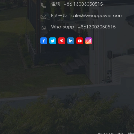
電話 : +86 13003050515
Eメール : sales@weuppower.com
Whatsapp : +8613003050515