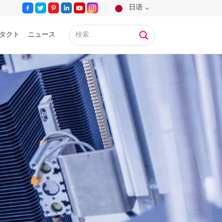
日语
タクト
ニュース
English
Français
Deutsch
Русский
Español
Português
عربي
日语