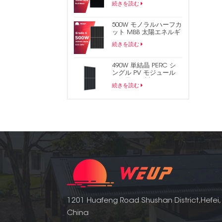
続きを読む
ソーラーパネル
500W モノラルハーフカ
ット MBB 太陽エネルギ
ー PV パネル
続きを読む
490W 単結晶 PERC シ
ングル PV モジュール
ソーラー パネル
続きを読む
1201 Huafeng Road Shushan District,Hefei,
China