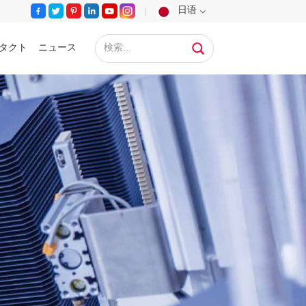
日语
タクト
ニュース
English
Français
Deutsch
Русский
Español
Português
عربي
日语