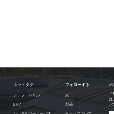
ホットタグ
フォローする
伝
当
ソーラーパネル
家
は
BIPV
製品
だ
シングルソーラーパネ
私たちについて