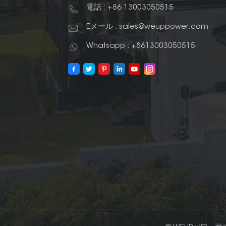
電話 : +86 13003050515
Eメール : sales@weuppower.com
Whatsapp : +8613003050515