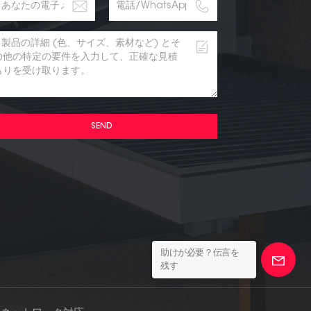
SEND
助けが必要？伝言を
残す