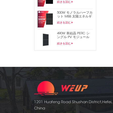
続きを読む
ソーラーパネル
500W モノラルハーフカ
ット MBB 太陽エネルギ
ー PV パネル
続きを読む
490W 単結晶 PERC シ
ングル PV モジュール
ソーラー パネル
続きを読む
1201 Huafeng Road Shushan District,Hefei,
China