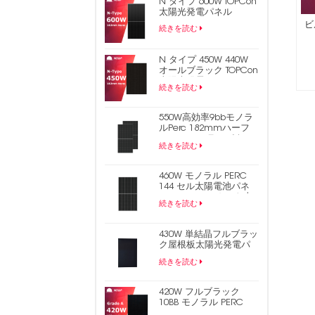
N タイプ 600W TOPCon
太陽光発電パネル
ビ
続きを読む
N タイプ 450W 440W
オールブラック TOPCon
太陽光発電パネル
続きを読む
550W高効率9bbモノラ
ルPerc 182mmハーフ
セルPVソーラーパネル
続きを読む
460W モノラル PERC
144 セル太陽電池パネ
ル 9BB ハーフカット太
続きを読む
陽光発電パネル
430W 単結晶フルブラッ
ク屋根板太陽光発電パ
ネル
続きを読む
420W フルブラック
10BB モノラル PERC
182mm ハーフセル PV