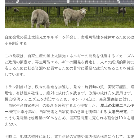
自家発電の屋上太陽光エネルギーを開発し、実現可能性を確保するための政
令を制定する
この発表は、自家生産の屋上太陽光エネルギーの開発を促進するメカニズム
と政策の策定が、再生可能エネルギーの開発を促進し、人々の経済的期待に
応えるために社会資源を動員するための非常に重要な政策であることを確認
しています。
トラン副首相は、政令の推進を加速し、発令・施行時の質、実現可能性、適
用性、有効性を確保し、絶対に抜け穴を残さず、政策の抜け穴を悪用せず、
機会提供メカニズムを創設するため、ホン・ハ氏は、産業通商部に対し、
「自家生産自家使用」の概念を改善するよう提案した。
屋上の太陽エネルギ
ー
;売電比率を高め、自家発電と自家使用の意味を明確にする
太陽光発電
。こ
のうち発電量は総容量の90％を占め、国家送電網に売られる割合は10％を超
えない。
同時に、地域の特性に応じ、電力供給の実態や電力供給構造に応じて、太陽