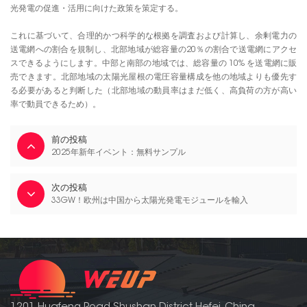
光発電の促進・活用に向けた政策を策定する。
これに基づいて、合理的かつ科学的な根拠を調査および計算し、余剰電力の
送電網への割合を規制し、北部地域が総容量の20％の割合で送電網にアクセ
スできるようにします。中部と南部の地域では、総容量の 10% を送電網に販
売できます。北部地域の太陽光屋根の電圧容量構成を他の地域よりも優先す
る必要があると判断した（北部地域の動員率はまだ低く、高負荷の方が高い
率で動員できるため）。
前の投稿
2025年新年イベント：無料サンプル
次の投稿
33GW！欧州は中国から太陽光発電モジュールを輸入