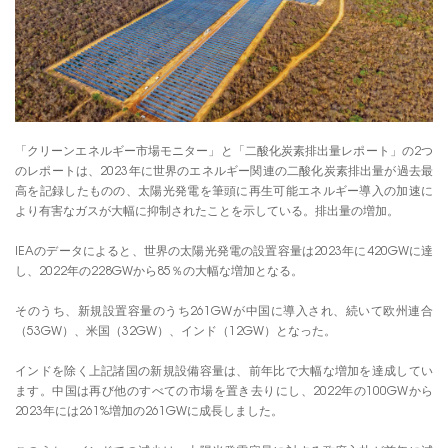
「クリーンエネルギー市場モニター」と「二酸化炭素排出量レポート」の2つ
のレポートは、2023年に世界のエネルギー関連の二酸化炭素排出量が過去最
高を記録したものの、太陽光発電を筆頭に再生可能エネルギー導入の加速に
より有害なガスが大幅に抑制されたことを示している。排出量の増加。
IEAのデータによると、世界の太陽光発電の設置容量は2023年に420GWに達
し、2022年の228GWから85％の大幅な増加となる。
そのうち、新規設置容量のうち261GWが中国に導入され、続いて欧州連合
（53GW）、米国（32GW）、インド（12GW）となった。
インドを除く上記諸国の新規設備容量は、前年比で大幅な増加を達成してい
ます。中国は再び他のすべての市場を置き去りにし、2022年の100GWから
2023年には261%増加の261GWに成長しました。