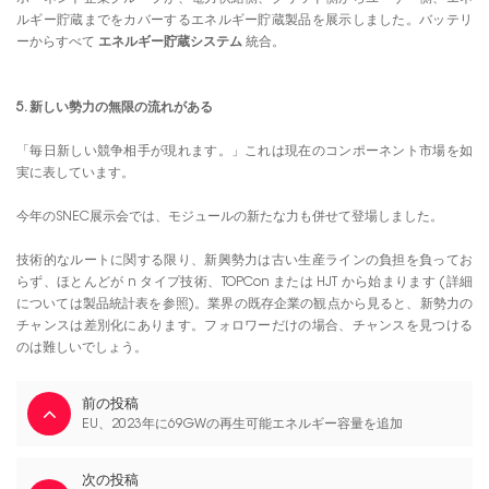
ルギー貯蔵までをカバーするエネルギー貯蔵製品を展示しました。バッテリ
ーからすべて
エネルギー貯蔵システム
統合。
5. 新しい勢力の無限の流れがある
「毎日新しい競争相手が現れます。」これは現在のコンポーネント市場を如
実に表しています。
今年のSNEC展示会では、モジュールの新たな力も併せて登場しました。
技術的なルートに関する限り、新興勢力は古い生産ラインの負担を負ってお
らず、ほとんどが n タイプ技術、TOPCon または HJT から始まります (詳細
については製品統計表を参照)。業界の既存企業の観点から見ると、新勢力の
チャンスは差別化にあります。フォロワーだけの場合、チャンスを見つける
のは難しいでしょう。
前の投稿
EU、2023年に69GWの再生可能エネルギー容量を追加
次の投稿