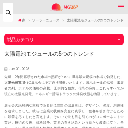
検
索...
家
ソーラーニュース
太陽電池モジュールの5つのトレンド
製品カテゴリ
太陽電池モジュールの5つのトレンド
Jun 01, 2023
先週、2年間蓄積された市場の熱狂がついに世界最大規模の市場で勃発した。
太陽光発電
SNEC展示会は予定通り開催いたします。展示ホールの拡張、出展
者の列、ホテルの価格の高騰、圧倒的な観衆、信号の麻痺…これらすべてが
現在の太陽光発電、エネルギー貯蔵トラックの爆発状態を物語っています。
展示会の絶対的な主役である約 3,000 の出展者は、デザイン、強度、創造性
を追求しました。彼らは企業の状態を完全に表示し、観客を引き付けるため
に最善を尽くしたと言えます。その中で最も目を引くのがコンポーネント企
業だ。技術の反復、価格競争、業界の巻き込みという新たな岐路に立ち、モ