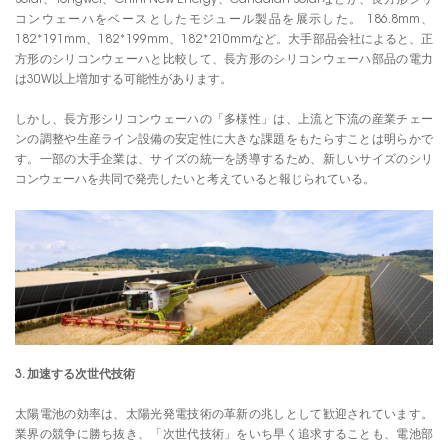
Solar、Tongwei、Chint New Energy、Canadian Solarなどが、長方形シリ
コンウェーハをベースとしたモジュール製品を展示した。 186.8mm、
182*191mm、182*199mm、182*210mmなど。大手部品会社によると、正
方形のシリコンウェーハと比較して、長方形のシリコンウェーハ部品の電力
は30W以上増加する可能性があります。
しかし、長方形シリコンウェーハの「多様性」は、上流と下流の産業チェー
ンの調整や生産ライン設備の安定性に大きな課題をもたらすことは明らかで
す。一部の大手企業は、サイズの統一を誘導するため、新しいサイズのシリ
コンウェーハを共同で発売したいと考えていると報じられている。
3. 加速する次世代技術
太陽電池の効率は、太陽光発電技術の革新の兆しとして歓迎されています。
業界の競争に勝ち抜き、「次世代技術」をいち早く追求することも、電池部