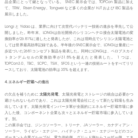
品企業にとって鍵となっている。 SNEC 展示会では、TOPCon 製品に加え
て、TRW、Risen Energy、Tongwei など多くの企業が HJT および IBC 製品を
展示しました。
Longi と Yidao は、業界に向けて次世代バッテリー技術の進歩を率先して公
開しました。昨年末、LONGiは自社開発のシリコンヘテロ接合太陽電池の変
換効率が26.81%に達したと発表したが、これは現時点でシリコン太陽電池と
しては世界最高効率記録である。半年後のSNEC展示会で、LONGiは量産に一
歩近づいた2681コンセプト製品を発表した。同時にLONGiは、ペロブスカイ
トタンデムセルの変換効率が31.8%を超えたと発表した。 1 つは、
TOPCon3.0、TBC、SCPC、TSiX、SFOS という一連の技術ルートをすべてリリ
ースしており、太陽電池の効率は 35% を超えます。
4. エネルギー貯蔵への進出
の欠点を補うために
太陽光発電
、太陽光発電とストレージの統合は必要かつ
避けられないものであり、これは太陽光発電会社にとって新たな戦場も生み
出しています。太陽光発電インバータ軍が全面的にエネルギー貯蔵市場に参
入した後、コンポーネント企業も次々とエネルギー貯蔵市場に参入していま
す。別。
この展示会では、ジンコソーラー、トリーナ、JAソーラー、カナディアン・
ソーラー、ライゼン・エナジー、ハイテック・ニュー・エナジーなどのコン
ポーネント企業グループが、電力供給側、グリッド側からユーザー側、エネ