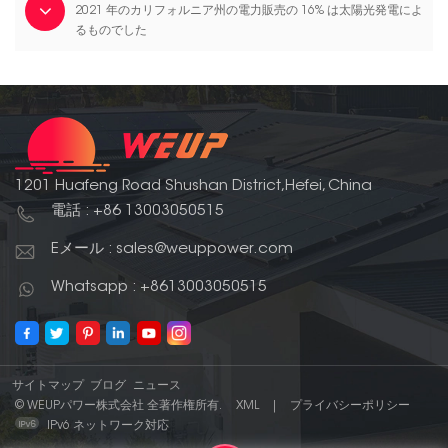
2021 年のカリフォルニア州の電力販売の 16% は太陽光発電によ
るものでした
1201 Huafeng Road Shushan District,Hefei, China
電話 : +86 13003050515
Eメール : sales@weuppower.com
Whatsapp : +8613003050515
サイトマップ
ブログ
ニュース
© WEUPパワー株式会社 全著作権所有.
XML
|
プライバシーポリシー
IPv6 ネットワーク対応