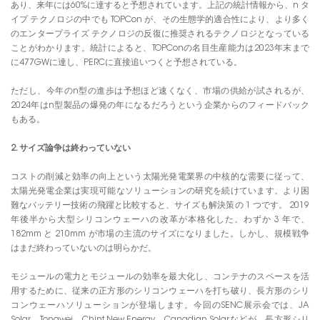
あり、来年には60%に達すると予想されています。上記の統計情報から、n タ
イプ テクノロジの中でも TOPCon が、その生態学的適合性により、より多く
のエンタープライズ テクノロジの反復に推奨されるテクノロジとなっている
ことがわかります。統計によると、TOPConの名目生産能力は2023年末まで
に477GWに達し、PERCに直接追いつくと予想されている。
ただし、今年のn型の進歩は予想ほど速くなく、市場の供給が試されるが、
2024年はn型製品の爆発の年になるだろうという企業からのフィードバック
もある。
2. サイズ論争は終わっていない
コストの削減と効率の向上という太陽光発電業界の中核的な需要に従って、
太陽光発電企業は実現可能なソリューションの研究を続けています。より困
難なバッテリー技術の飛躍と比較すると、サイズも解決策の 1 つです。 2019
年後半から大型シリコンウェーハの改革が本格化した。わずか 3 年で、
182mm と 210mm が市場の主流のサイズになりました。しかし、規模戦争
はまだ終わっていないのは明らかだ。
モジュールの電力とモジュールの効率を最大化し、コンテナのスペースを活
用するために、従来の正方形のシリコンウェーハを打ち破り、長方形のシリ
コンウェーハソリューションが登場します。今回のSENC展示会では、JA