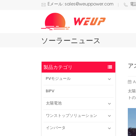
Eメール: sales@weuppower.com
電話
ソーラーニュース
ア
製品カテゴリ
PVモジュール
A
太陽
BIPV
トの
太陽電池
ワンストップソリューション
インバータ