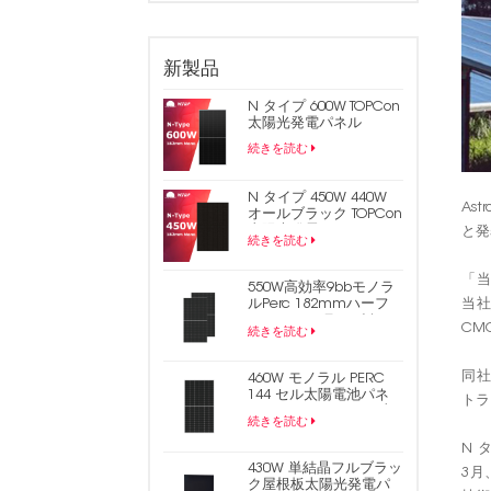
新製品
N タイプ 600W TOPCon
太陽光発電パネル
続きを読む
N タイプ 450W 440W
As
オールブラック TOPCon
太陽光発電パネル
と発
続きを読む
「当
550W高効率9bbモノラ
ルPerc 182mmハーフ
当社
セルPVソーラーパネル
CM
続きを読む
同社
460W モノラル PERC
144 セル太陽電池パネ
トラ
ル 9BB ハーフカット太
続きを読む
陽光発電パネル
N 
430W 単結晶フルブラッ
3月
ク屋根板太陽光発電パ