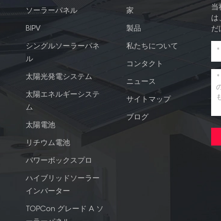
当
ソーラーパネル
家
は
BIPV
製品
だ
シングルソーラーパネ
私たちについて
ル
コンタクト
太陽光発電システム
ニュース
太陽エネルギーシステ
サイトマップ
ム
ブログ
太陽電池
リチウム電池
パワーボックスプロ
ハイブリッドソーラー
インバーター
TOPCon グレード A ソ