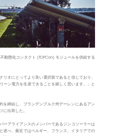
한국인
Polski
ル酸化不動態化コンタクト (TOPCon) モジュールを供給する
ン シナリオにとってより良い選択肢であると信じており、
のグリーン電力を生産できることを嬉しく思います。」と
給契約を締結し、ブランデンブルク州デーレンにあるアン
イツに出荷した。
ーパーアライアンスのメンバーであるジンコソーラーは
ていると述べ、最近ではベルギー、フランス、イタリアでの