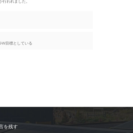
つか行われました。
0GW目標としている
言を残す