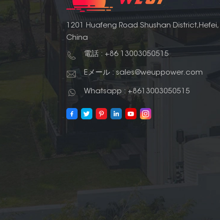
1201 Huafeng Road Shushan District,Hefei,
China
電話 : +86 13003050515
Eメール : sales@weuppower.com
Whatsapp : +8613003050515