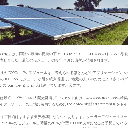
tronergy は、両社の最初の提携の下で、EXIMPROD に 200MW のトンネ
表しました。最初のモジュールは今年 6 月に出荷が開始されます。
社の TOPCon PV モジュールは、考えられるほとんどのアプリケーショ
の TOPCon モジュールが引き続き機能し、地元の人々のためにより多く
O の Samuel Zhang 氏は述べています。天文学。
は最近、ブラジルの太陽光発電プロジェクト向けに454MWのTOPCon供
イク・ソーラーの工場に装備するために154.4MWのn型TOPConパネルをド
タイプ技術はますます業界標準になりつつあります。ソーラーモジュールス
、2023年のモジュール出荷量の60％がn型TOPCon技術になると予想し