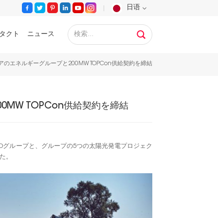
日语
タクト
ニュース
English
のエネルギーグループと200MW TOPCon供給契約を締結
Français
Deutsch
MW TOPCon供給契約を締結
Русский
Español
ODグループと、グループの5つの太陽光発電プロジェク
した。
Português
عربي
日语