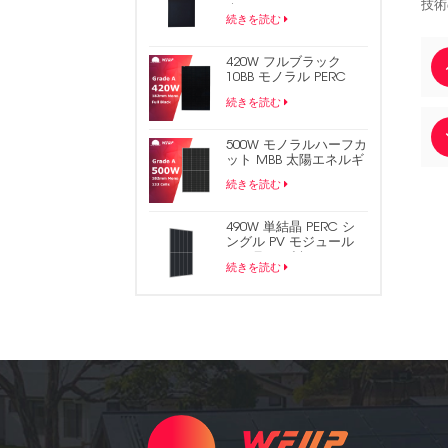
技術
ネル
続きを読む
420W フルブラック
10BB モノラル PERC
182mm ハーフセル PV
続きを読む
ソーラーパネル
500W モノラルハーフカ
ット MBB 太陽エネルギ
ー PV パネル
続きを読む
490W 単結晶 PERC シ
ングル PV モジュール
ソーラー パネル
続きを読む