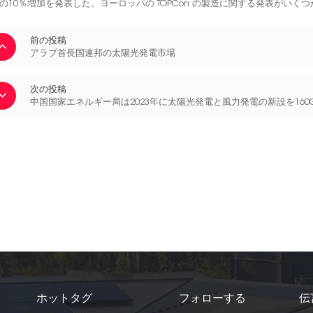
の10％増加を発表した。ヨーロッパの TOPCon の製造に関する発表がいく
前の投稿
アラブ首長国連邦の太陽光発電市場
次の投稿
中国国家エネルギー局は2023年に太陽光発電と風力発電の新設を16
ホットタグ
フォローする
伝