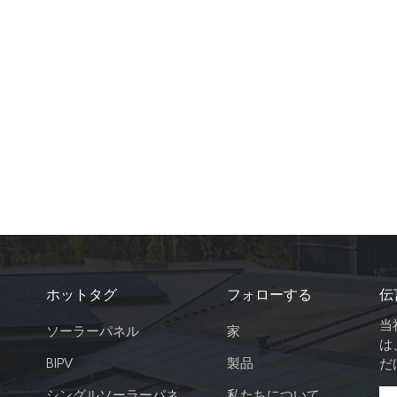
ホットタグ
フォローする
伝
当
ソーラーパネル
家
は
BIPV
製品
だ
シングルソーラーパネ
私たちについて