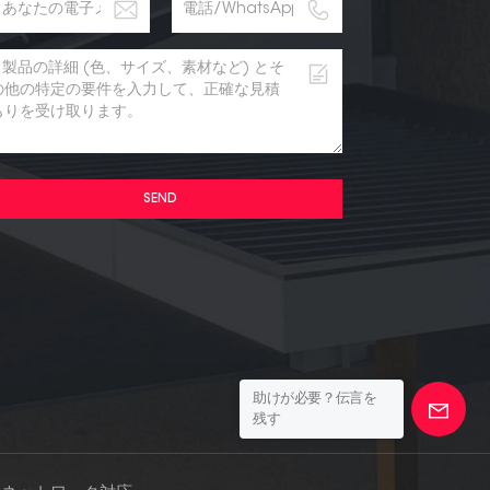
SEND
助けが必要？伝言を
残す