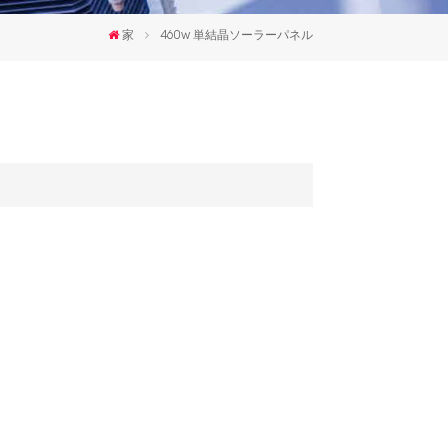
한국인
家
460w 単結晶ソーラーパネル
Polski