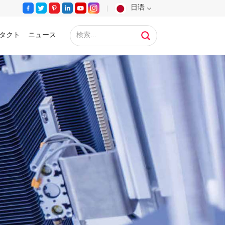
日语
タクト
ニュース
English
Français
Deutsch
Русский
Español
Português
عربي
日语