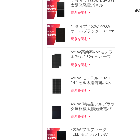
N タイプ 600W TOPCon
太陽光発電パネル
4
続きを読む
N タイプ 450W 440W
オールブラック TOPCon
太陽光発電パネル
続きを読む
550W高効率9bbモノラ
ルPerc 182mmハーフ
セルPVソーラーパネル
続きを読む
460W モノラル PERC
144 セル太陽電池パネ
ル 9BB ハーフカット太
続きを読む
陽光発電パネル
430W 単結晶フルブラッ
ク屋根板太陽光発電パ
ネル
続きを読む
420W フルブラック
10BB モノラル PERC
182mm ハーフセル PV