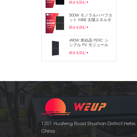
続きを読む
ソーラーパネル
500W モノラルハーフカ
ット MBB 太陽エネルギ
ー PV パネル
続きを読む
490W 単結晶 PERC シ
ングル PV モジュール
ソーラー パネル
続きを読む
1201 Huafeng Road Shushan District,Hefei,
China