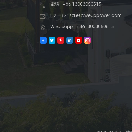
電話 : +86 13003050515
Eメール : sales@weuppower.com
Whatsapp : +8613003050515