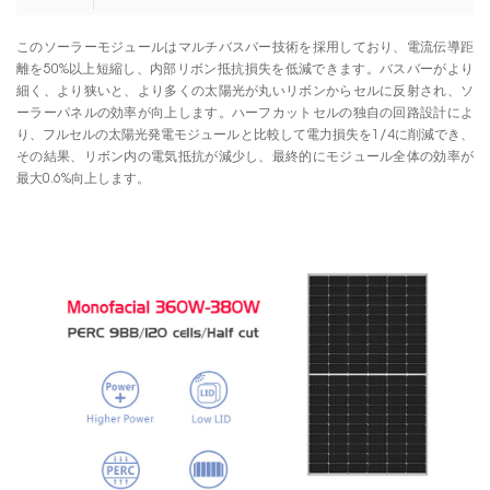
このソーラーモジュールはマルチバスバー技術を採用しており、電流伝導距
離を50%以上短縮し、内部リボン抵抗損失を低減できます。バスバーがより
細く、より狭いと、より多くの太陽光が丸いリボンからセルに反射され、ソ
ーラーパネルの効率が向上します。ハーフカットセルの独自の回路設計によ
り、フルセルの太陽光発電モジュールと比較して電力損失を1/4に削減でき、
その結果、リボン内の電気抵抗が減少し、最終的にモジュール全体の効率が
最大0.6%向上します。