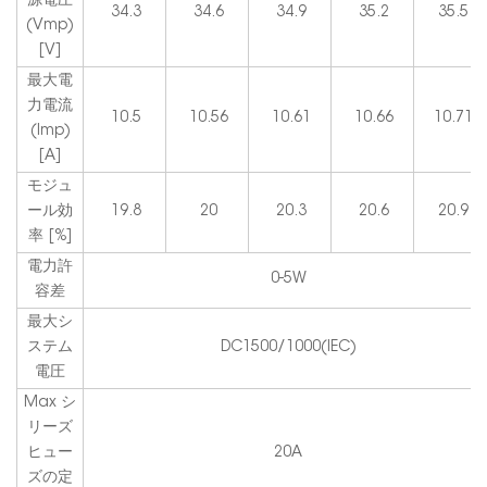
源電圧
34.3
34.6
34.9
35.2
35.5
(Vmp)
[V]
最大電
力電流
10.5
10.56
10.61
10.66
10.71
(Imp)
[A]
モジュ
ール効
19.8
20
20.3
20.6
20.9
率 [%]
電力許
0-5W
容差
最大シ
ステム
DC1500/1000(IEC)
電圧
Max シ
リーズ
ヒュー
20A
ズの定