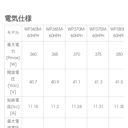
電気仕様
WP360M-
WP365M-
WP370M-
WP375M-
WP380M-
モデル
60HPH
60HPH
60HPH
60HPH
60HPH
最大電
力
360
365
370
375
380
(Pmax)
[W]
開放電
圧
40.7
40.9
41.1
41.3
41.5
(Voc)
[V]
短絡電
流(Isc)
11.15
11.2
11.26
11.31
11.35
[A]
最大電