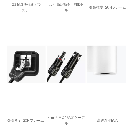
12%超透明強化ガラ
より高い効率、9BBセ
引張強度120Nフレーム
ス。
ル
4mm² MC4 認定ケーブ
引張強度120Nフレーム
高透過率EVA
ル