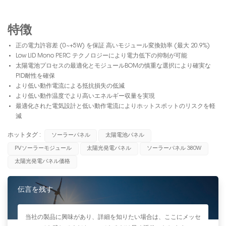
特徴
正の電力許容差 (0~+5W) を保証 高いモジュール変換効率 (最大 20.9%)
Low LID Mono PERC テクノロジーにより電力低下の抑制が可能
太陽電池プロセスの最適化とモジュールBOMの慎重な選択により確実な
PID耐性を確保
より低い動作電流による抵抗損失の低減
より低い動作温度でより高いエネルギー収量を実現
最適化された電気設計と低い動作電流によりホットスポットのリスクを軽
減
ホットタグ :
ソーラーパネル
太陽電池パネル
PVソーラーモジュール
太陽光発電パネル
ソーラーパネル 380W
太陽光発電パネル価格
伝言を残す
当社の製品に興味があり、詳細を知りたい場合は、ここにメッセ