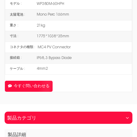
WP380M-60HPH
モデル :
Mono Perc 166mm
太陽電池 :
21kg
重さ :
1775*1038*35mm
寸法 :
MC4 PV Connector
コネクタの種類 :
IP68, 3 Bypass Diode
接続箱 :
4mm2
ケーブル :
今すぐ問い合わせる
製品カテゴリ
製品詳細