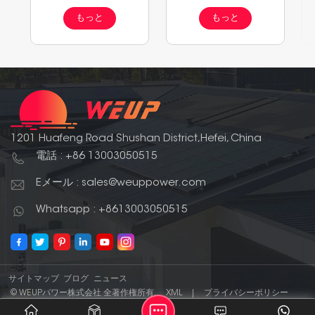
太陽光発電パネル
ール
もっと
もっと
1201 Huafeng Road Shushan District,Hefei, China
電話 : +86 13003050515
Eメール : sales@weuppower.com
Whatsapp : +8613003050515
サイトマップ
ブログ
ニュース
© WEUPパワー株式会社 全著作権所有.
XML
|
プライバシーポリシー
IPv6 ネットワーク対応