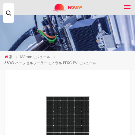
検
索...
家
166mmモジュール
380W ハーフセルソーラーモノラル PERC PV モジュール